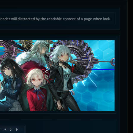
ted by the readable content of a page when looking an its readable ⌘
It is a long 
イベント