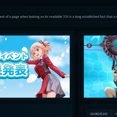
looking an its readable ⌘
It is a long established fact that a reader will distrac
2026年2月20日