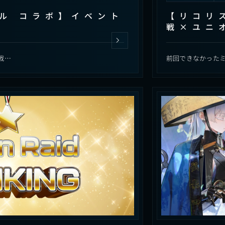
ル コラボ】イベント
【リコリ
戦×ユニ
戦…
前回できなかった