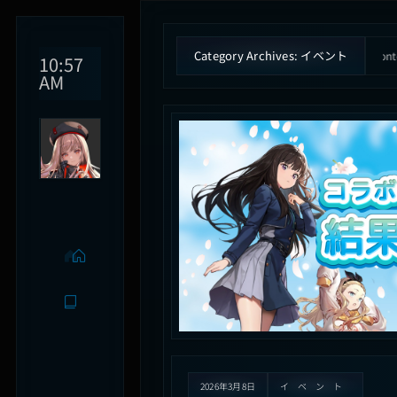
Category Archives: イベント
ished fact that a reader will distracted by the readable content of a page when 
10:57
AM
2026年3月8日
イベント