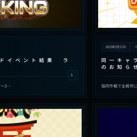
2025年1月17日
ドイベント結果 ラ
同一キャ
のお知ら
～3…
協同作戦で全員同