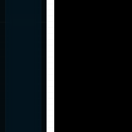
scanning location..
LOCATION FOUND (23
LOCATION FOUND (13
LOCATION FOUND (13
...
...
...
...
...
...
WARP.EXE -r -z
...locating vulnerabi
...vulnerabilities fo