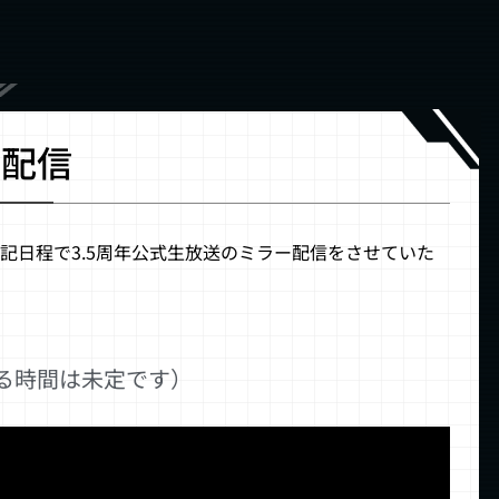
ー配信
日程で3.5周年公式生放送のミラー配信をさせていた
RITY 1
わる時間は未定です）
0