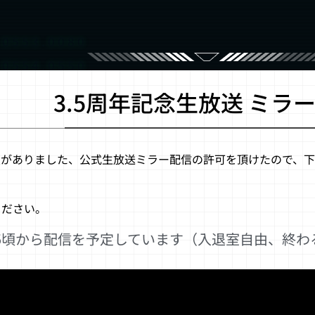
.0553.0080
3.5周年記念生放送 ミラ
*
がありました、公式生放送ミラー配信の許可を頂けたので、下記
YPT://000.222.2345
ください。
 AUTH CODE: ALPHA GAMMA: 1___ PRIO
6:25頃から配信を予定しています（入退室自由、終
ON/DETECT/ EXECUTE -WARPR SESSION 
===============================
 scanning...