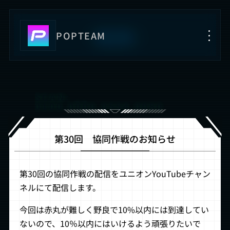
BLOG
POPTEAM
Home
SCAN: __
0020.0000.0553.0080
ユニオンルール
SCAN: __
0001.0000.0554.0550
第30回 協同作戦のお知らせ
SCAN: __
0012.0000.0553.0030
第30回の協同作戦の配信をユニオンYouTubeチャン
SCAN: __
© 2024
0100.0000.0554.0080
ネルにて配信します。
SCAN: __
今回は赤丸が難しく野良で10%以内には到達してい
0020.0000.0553.0080
ないので、10％以内にはいけるよう頑張りたいで