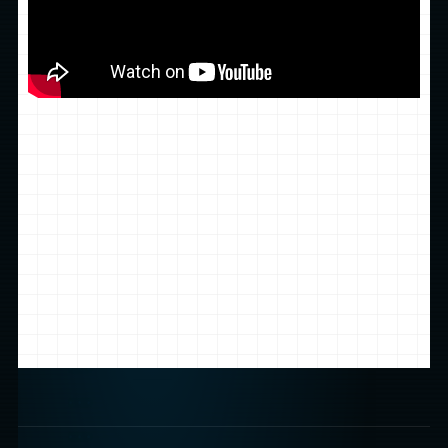
Priority 1 // local /
scanning...
scanning location...
LOCATION FOUND
(23.45.23.12.00000000)
LOCATION FOUND
(13.66.23.12.00110000)
LOCATION FOUND
(13.66.23.12.00110044)
...
...
...
...
...
...
WARP.EXE -r -z